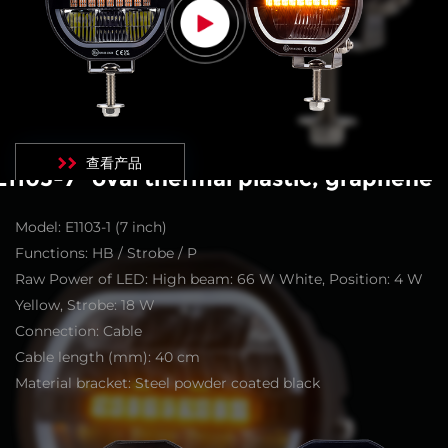
查看产品
E1103-7” oval thermal plastic, graphene
Model: E1103-1 (7 inch)
Functions: HB / Strobe / P
Raw Power of LED: High beam: 66 W White, Position: 4 W
Yellow, Strobe: 18 W
Connection: Cable
Cable length (mm): 40 cm
Material bracket: Steel powder coated black