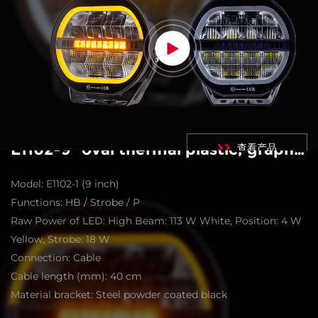
E1102-9” oval thermal plastic, graphene
查看产品
Model: E1102-1 (9 inch)
Functions: HB / Strobe / P
Raw Power of LED: High Beam: 113 W White, Position: 4 W
Yellow, Strobe: 18 W
Connection: Cable
Cable length (mm): 40 cm
Material bracket: Steel powder coated black