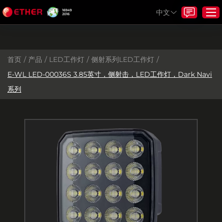
中文
首页
/
产品
/
LED工作灯
/
侧射系列LED工作灯
/
首页
E-WL LED-00036S 3.85英寸，侧射击，LED工作灯，Dark Navi
产品
系列
关于我们
服务
项目和解决方案
资源
新闻
与我们联系