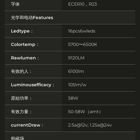
字体
ECER10，R23
光学和电动Features
Ledtype：
16pcs6wleds
Colortemp：
5700〜6500K
Rawlumen：
9120LM
有效的人：
6100lm
Luminousefficacy：
105lm/w
原始功率：
58W
有效力量：
50-58W（amt）
currentDraw：
2.5a@12v; 1.25a@24v
电磁场